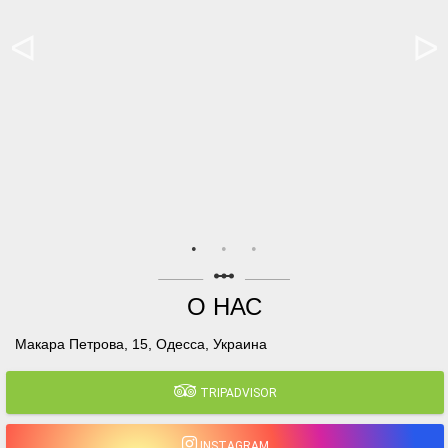
linear_scale
О НАС
Макара Петрова, 15, Одесса, Украина
TRIPADVISOR
INSTAGRAM