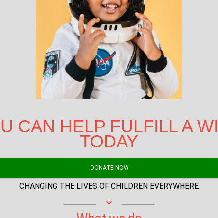
U CAN HELP FULFILL A W
TODAY
DONATE NOW
CHANGING THE LIVES OF CHILDREN EVERYWHERE
keyboard_arrow_down
What we do