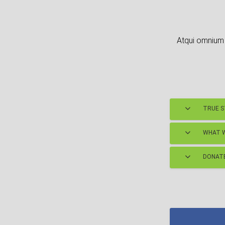
Atqui omnium 
TRUE 
WHAT W
DONATE