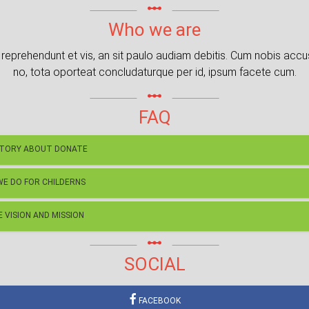
linear_scale
Who we are
reprehendunt et vis, an sit paulo audiam debitis. Cum nobis acc
no, tota oporteat concludaturque per id, ipsum facete cum.
linear_scale
FAQ
STORY ABOUT DONATE
E DO FOR CHILDERNS
 VISION AND MISSION
linear_scale
SOCIAL
FACEBOOK