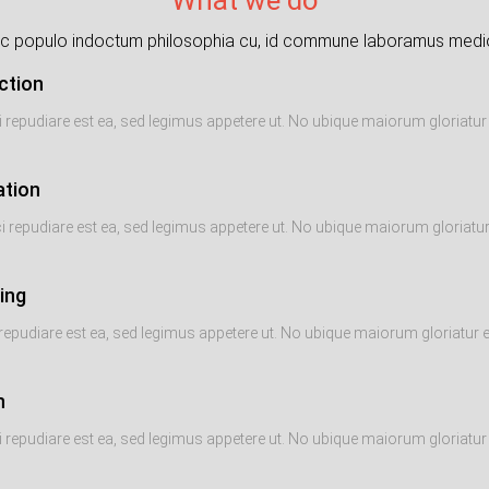
c populo indoctum philosophia cu, id commune laboramus medio
ction
i repudiare est ea, sed legimus appetere ut. No ubique maiorum gloriatur e
ation
i repudiare est ea, sed legimus appetere ut. No ubique maiorum gloriatur e
ing
repudiare est ea, sed legimus appetere ut. No ubique maiorum gloriatur es
h
i repudiare est ea, sed legimus appetere ut. No ubique maiorum gloriatur e