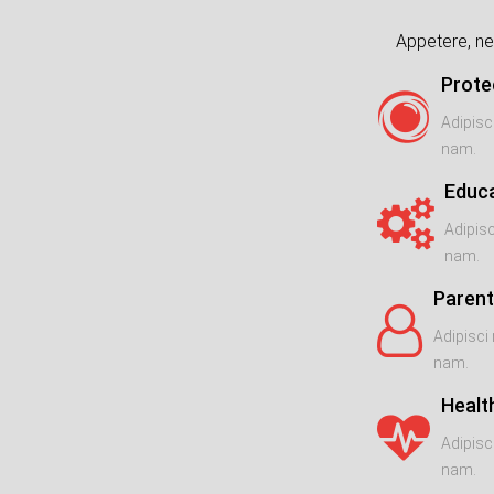
Appetere, ne
Prote
Adipisc
nam.
Educ
Adipisc
nam.
Parent
Adipisci 
nam.
Healt
Adipisc
nam.