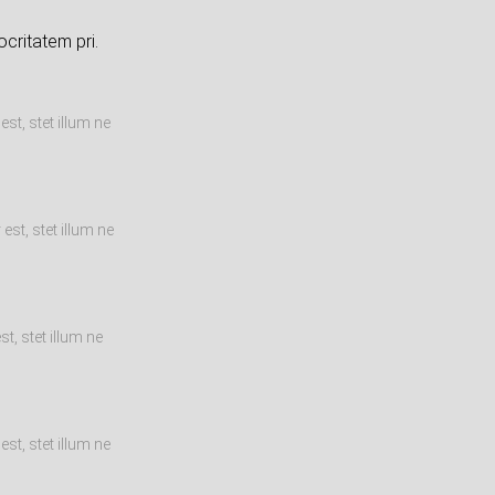
critatem pri.
st, stet illum ne
st, stet illum ne
t, stet illum ne
st, stet illum ne