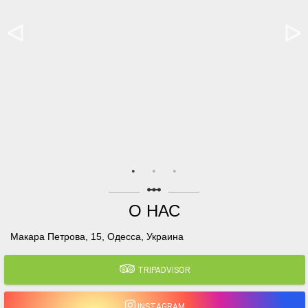
linear_scale
О НАС
Макара Петрова, 15, Одесса, Украина
TRIPADVISOR
INSTAGRAM