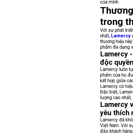
của mình.
Thương 
trong t
Với sự phát tri
nhất,
Lamercy
đ
thương hiệu này
phẩm đa dạng v
Lamercy -
độc quyề
Lamercy luôn tự
phẩm của họ đượ
kết hợp giữa cá
Lamercy có hiệu
Đặc biệt, Lamer
lượng cao nhất,
Lamercy v
yêu thích
Lamercy đã khôn
Việt Nam. Với s
đảo khách hàng 