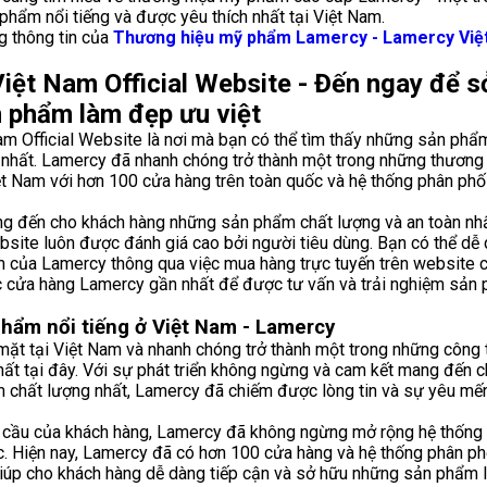
phẩm nổi tiếng và được yêu thích nhất tại Việt Nam.
 thông tin của
Thương hiệu mỹ phẩm Lamercy - Lamercy Việt
iệt Nam Official Website - Đến ngay để s
 phẩm làm đẹp ưu việt
m Official Website là nơi mà bạn có thể tìm thấy những sản phẩ
nhất. Lamercy đã nhanh chóng trở thành một trong những thươn
ệt Nam với hơn 100 cửa hàng trên toàn quốc và hệ thống phân phố
g đến cho khách hàng những sản phẩm chất lượng và an toàn nhấ
bsite luôn được đánh giá cao bởi người tiêu dùng. Bạn có thể dễ
của Lamercy thông qua việc mua hàng trực tuyến trên website c
 cửa hàng Lamercy gần nhất để được tư vấn và trải nghiệm sản p
hẩm nổi tiếng ở Việt Nam - Lamercy
Share your page
ặt tại Việt Nam và nhanh chóng trở thành một trong những công
 nhất tại đây. Với sự phát triển không ngừng và cam kết mang đến 
Share on Facebook
 chất lượng nhất, Lamercy đã chiếm được lòng tin và sự yêu m
Subscribe page
 cầu của khách hàng, Lamercy đã không ngừng mở rộng hệ thống 
Share on Linkedin
ốc. Hiện nay, Lamercy đã có hơn 100 cửa hàng và hệ thống phân p
 giúp cho khách hàng dễ dàng tiếp cận và sở hữu những sản phẩm