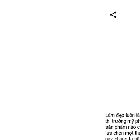
Làm đẹp luôn là 
thị trường mỹ p
sản phẩm nào cũ
lựa chọn một th
này, chúng ta s