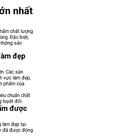
ớn nhất
phẩm chất lượng
ng. Đặc biệt,
i những sản
làm đẹp
ền. Các sản
nh vực làm đẹp,
sản phẩm của
iêu chuẩn chất
 tuyệt đối.
hẩm được
g làm đẹp tại
cy đã được đông