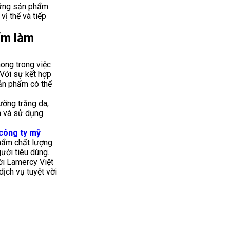
hững sản phẩm
ị thế và tiếp
ẩm làm
ong trong việc
Với sự kết hợp
sản phẩm có thể
ỡng trắng da,
n và sử dụng
công ty mỹ
hẩm chất lượng
ười tiêu dùng.
ới Lamercy Việt
ịch vụ tuyệt vời