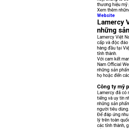
thương hiệu mỹ 
Xem thêm những
Website
Lamercy V
những sản
Lamercy Việt Na
cấp và độc đáo 
hàng đầu tại Vi
tỉnh thành.
Với cam kết man
Nam Official We
những sản phẩm 
họ hoặc đến các
Công ty mỹ p
Lamercy đã có m
tiếng và uy tín
những sản phẩm
người tiêu dùng.
Để đáp ứng nhu
lý trên toàn qu
các tỉnh thành,