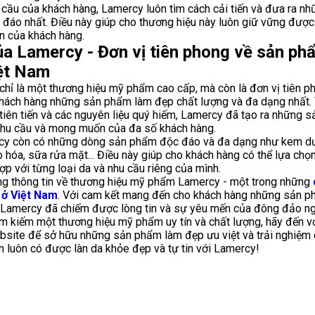
cầu của khách hàng, Lamercy luôn tìm cách cải tiến và đưa ra n
 đáo nhất. Điều này giúp cho thương hiệu này luôn giữ vững được v
in của khách hàng.
ủa Lamercy - Đơn vị tiên phong về sản ph
iệt Nam
hỉ là một thương hiệu mỹ phẩm cao cấp, mà còn là đơn vị tiên ph
hách hàng những sản phẩm làm đẹp chất lượng và đa dạng nhất. 
tiên tiến và các nguyên liệu quý hiếm, Lamercy đã tạo ra những 
hu cầu và mong muốn của đa số khách hàng.
rcy còn có những dòng sản phẩm độc đáo và đa dạng như kem dư
 hóa, sữa rửa mặt... Điều này giúp cho khách hàng có thể lựa chọ
p với từng loại da và nhu cầu riêng của mình.
ng thông tin về thương hiệu mỹ phẩm Lamercy - một trong những
 ở Việt Nam
. Với cam kết mang đến cho khách hàng những sản p
, Lamercy đã chiếm được lòng tin và sự yêu mến của đông đảo ng
m kiếm một thương hiệu mỹ phẩm uy tín và chất lượng, hãy đến v
bsite để sở hữu những sản phẩm làm đẹp ưu việt và trải nghiệm d
n luôn có được làn da khỏe đẹp và tự tin với Lamercy!