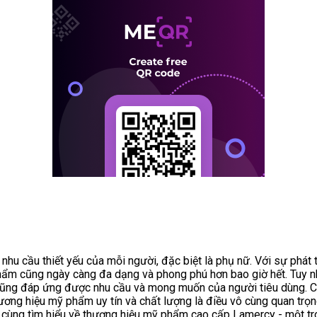
nhu cầu thiết yếu của mỗi người, đặc biệt là phụ nữ. Với sự phát t
hẩm cũng ngày càng đa dạng và phong phú hơn bao giờ hết. Tuy n
ng đáp ứng được nhu cầu và mong muốn của người tiêu dùng. Chí
ương hiệu mỹ phẩm uy tín và chất lượng là điều vô cùng quan trọng
ẽ cùng tìm hiểu về thương hiệu mỹ phẩm cao cấp Lamercy - một t