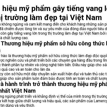
Share on Twitter
hiệu mỹ phẩm gây tiếng vang l
Share on WhatsApp
hị trường làm đẹp tại Việt Nam
ển không ngừng và cam kết mang đến cho khách hàng những sản 
Share on Email
ã chiếm được lòng tin và sự yêu mến của đông đảo người tiêu dù
 còn gây tiếng vang lớn trong thị trường làm đẹp tại Việt Nam bở
à chất lượng cao.
Copy url
 Thương hiệu mỹ phẩm sở hữu công thức 
n
 hào là thương hiệu mỹ phẩm sở hữu công thức làm đẹp độc quy
c nghiên cứu và phát triển bởi các chuyên gia hàng đầu trong lĩ
c thành phần tự nhiên và công nghệ tiên tiến. Điều này giúp cho 
 quả cao và an toàn cho làn da.
cy còn sở hữu một dây chuyền sản xuất hiện đại và tuân thủ các t
 giúp cho sản phẩm luôn đảm bảo được tính an toàn và chất lượng
à hành trình trở thành thương hiệu mỹ p
 nhất Việt Nam
g ngừng phát triển và khẳng định vị thế của mình trong thị trườn
ự kết hợp giữa chất lượng và hiệu quả, các sản phẩm của Lamer
tin dùng và yêu thích.