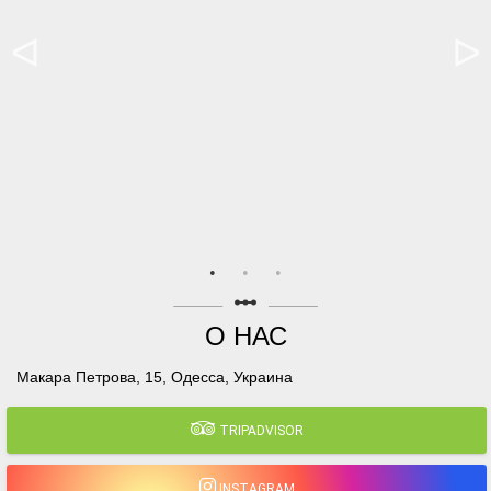
linear_scale
О НАС
Макара Петрова, 15, Одесса, Украина
TRIPADVISOR
INSTAGRAM