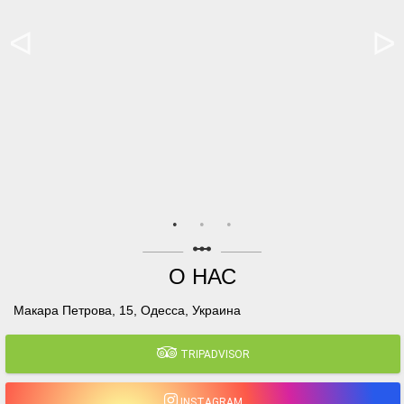
linear_scale
О НАС
Макара Петрова, 15, Одесса, Украина
TRIPADVISOR
INSTAGRAM