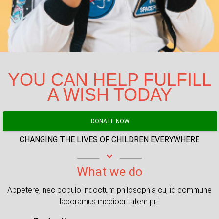
YOU CAN HELP FULFILL
A WISH TODAY
DONATE NOW
CHANGING THE LIVES OF CHILDREN EVERYWHERE
keyboard_arrow_down
What we do
Appetere, nec populo indoctum philosophia cu, id commune
laboramus mediocritatem pri.