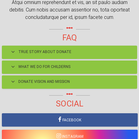
Atqui omnium reprehendunt et vis, an sit paulo audiam
debitis. Cum nobis accusam assentior no, tota oporteat
concludaturque per id, ipsum facete cum.
linear_scale
FAQ
TRUE STORY ABOUT DONATE
WHAT WE DO FOR CHILDERNS
DONATE VISION AND MISSION
linear_scale
SOCIAL
FACEBOOK
INSTAGRAM