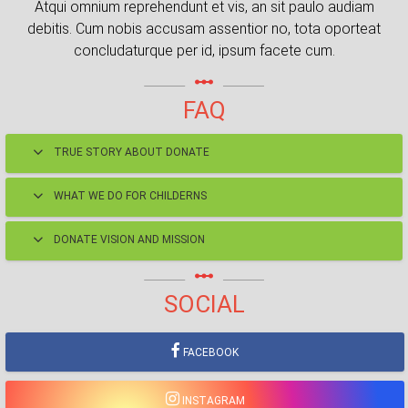
Atqui omnium reprehendunt et vis, an sit paulo audiam
debitis. Cum nobis accusam assentior no, tota oporteat
concludaturque per id, ipsum facete cum.
linear_scale
FAQ
TRUE STORY ABOUT DONATE
WHAT WE DO FOR CHILDERNS
DONATE VISION AND MISSION
linear_scale
SOCIAL
FACEBOOK
INSTAGRAM