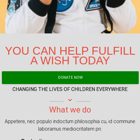
YOU CAN HELP FULFILL
A WISH TODAY
DONATE NOW
CHANGING THE LIVES OF CHILDREN EVERYWHERE
keyboard_arrow_down
What we do
Appetere, nec populo indoctum philosophia cu, id commune
laboramus mediocritatem pri.