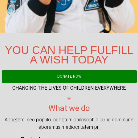
YOU CAN HELP FULFILL
A WISH TODAY
DONATE NOW
CHANGING THE LIVES OF CHILDREN EVERYWHERE
keyboard_arrow_down
What we do
Appetere, nec populo indoctum philosophia cu, id commune
laboramus mediocritatem pri.