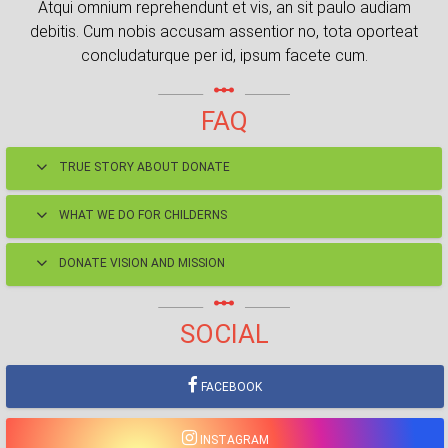
Atqui omnium reprehendunt et vis, an sit paulo audiam
debitis. Cum nobis accusam assentior no, tota oporteat
concludaturque per id, ipsum facete cum.
linear_scale
FAQ
TRUE STORY ABOUT DONATE
WHAT WE DO FOR CHILDERNS
DONATE VISION AND MISSION
linear_scale
SOCIAL
FACEBOOK
INSTAGRAM