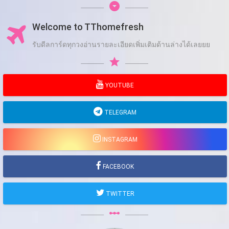
arrow_drop_down_circle
Welcome to TThomefresh
รับดีลการ์ดทุกวงอ่านรายละเอียดเพิ่มเติมด้านล่างได้เลยยย
star
YOUTUBE
TELEGRAM
INSTAGRAM
FACEBOOK
TWITTER
linear_scale