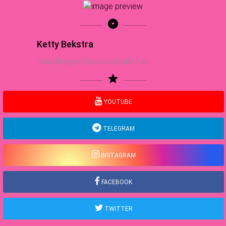
arrow_drop_down_circle
Ketty Bekstra
Food Blogger | Sea Lover | NBA Fan
star
YOUTUBE
TELEGRAM
INSTAGRAM
FACEBOOK
TWITTER