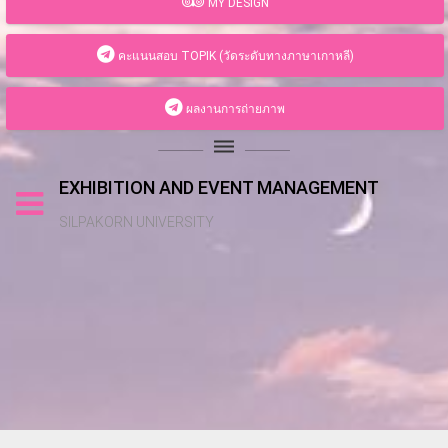
MY DESIGN
คะแนนสอบ TOPIK (วัดระดับทางภาษาเกาหลี)
ผลงานการถ่ายภาพ
dehaze
EXHIBITION AND EVENT MANAGEMENT
SILPAKORN UNIVERSITY