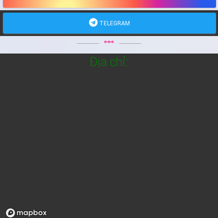
TELEGRAM
linear_scale
Địa chỉ: