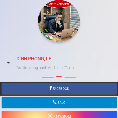
keyboard_arrow_down
DINH PHONG, LE
An tâm song hành An Thịnh đầu tư
linear_scale
FACEBOOK
ZALO
INSTAGRAM