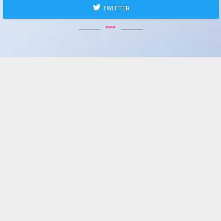
TWITTER
linear_scale