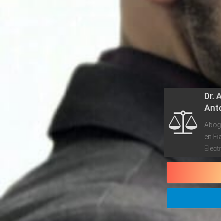
Dr. 
Anto
Aboga
en Fi
Elect