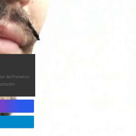
tor de Primeros
curación