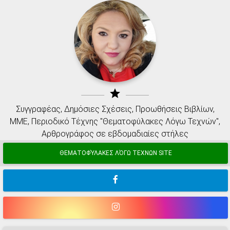
star
Συγγραφέας, Δημόσιες Σχέσεις, Προωθήσεις Βιβλίων,
ΜΜΕ, Περιοδικό Τέχνης "Θεματοφύλακες Λόγω Τεχνών",
Αρθρογράφος σε εβδομαδιαίες στήλες
ΘΕΜΑΤΟΦΎΛΑΚΕΣ ΛΌΓΩ ΤΕΧΝΩΝ SITE