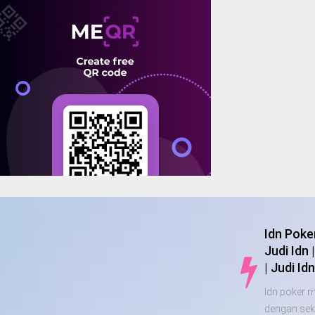
Idn Poke
Judi Idn 
| Judi Id
Idn poker m
dengan seki