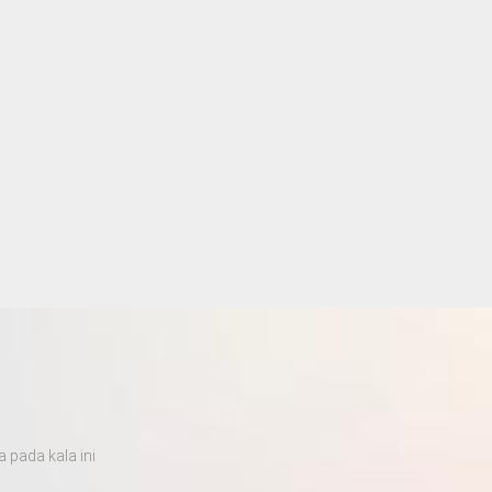
 pada kala ini