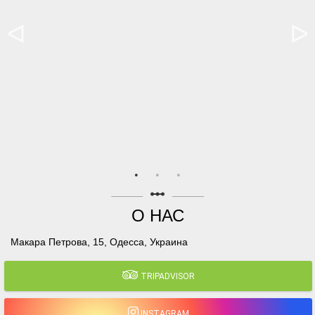
linear_scale
О НАС
Макара Петрова, 15, Одесса, Украина
TRIPADVISOR
INSTAGRAM