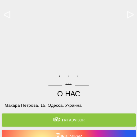
linear_scale
О НАС
Макара Петрова, 15, Одесса, Украина
TRIPADVISOR
INSTAGRAM