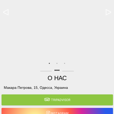
linear_scale
О НАС
Макара Петрова, 15, Одесса, Украина
TRIPADVISOR
INSTAGRAM