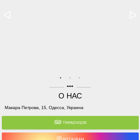
linear_scale
О НАС
Макара Петрова, 15, Одесса, Украина
TRIPADVISOR
INSTAGRAM