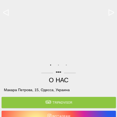
linear_scale
О НАС
Макара Петрова, 15, Одесса, Украина
TRIPADVISOR
INSTAGRAM