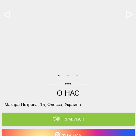
linear_scale
О НАС
Макара Петрова, 15, Одесса, Украина
TRIPADVISOR
INSTAGRAM