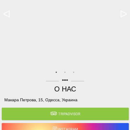
linear_scale
О НАС
Макара Петрова, 15, Одесса, Украина
TRIPADVISOR
INSTAGRAM