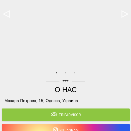
linear_scale
О НАС
Макара Петрова, 15, Одесса, Украина
TRIPADVISOR
INSTAGRAM