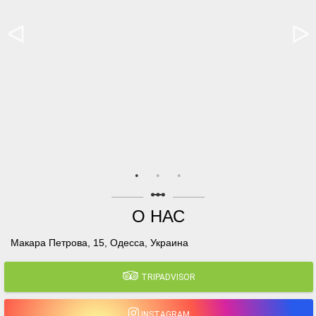
linear_scale
О НАС
Макара Петрова, 15, Одесса, Украина
TRIPADVISOR
INSTAGRAM