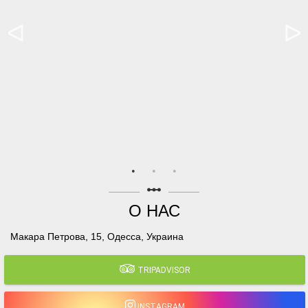
linear_scale
О НАС
Макара Петрова, 15, Одесса, Украина
TRIPADVISOR
INSTAGRAM