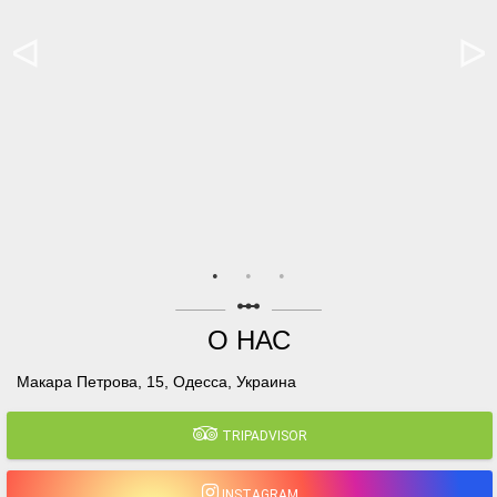
linear_scale
О НАС
Макара Петрова, 15, Одесса, Украина
TRIPADVISOR
INSTAGRAM