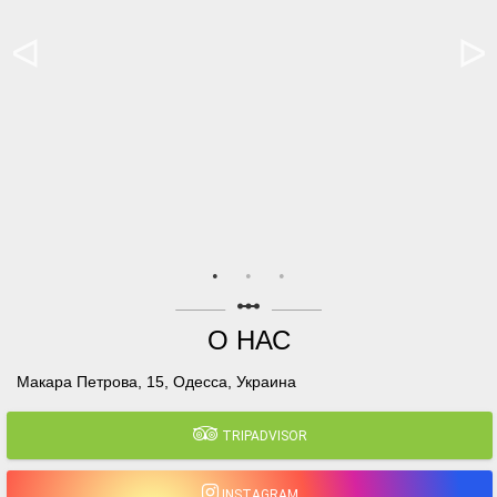
linear_scale
О НАС
Макара Петрова, 15, Одесса, Украина
TRIPADVISOR
INSTAGRAM