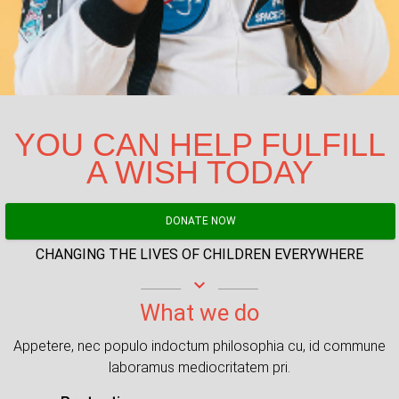
YOU CAN HELP FULFILL
A WISH TODAY
DONATE NOW
CHANGING THE LIVES OF CHILDREN EVERYWHERE
keyboard_arrow_down
What we do
Appetere, nec populo indoctum philosophia cu, id commune
laboramus mediocritatem pri.