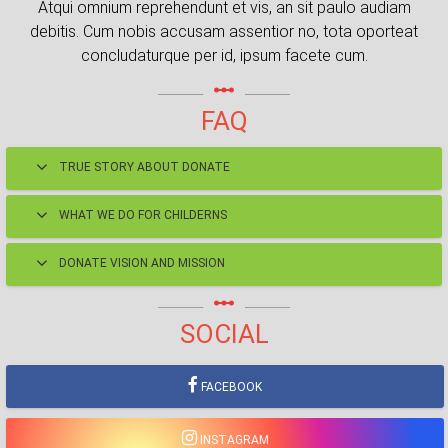
Atqui omnium reprehendunt et vis, an sit paulo audiam
debitis. Cum nobis accusam assentior no, tota oporteat
concludaturque per id, ipsum facete cum.
linear_scale
FAQ
TRUE STORY ABOUT DONATE
WHAT WE DO FOR CHILDERNS
DONATE VISION AND MISSION
linear_scale
SOCIAL
FACEBOOK
INSTAGRAM