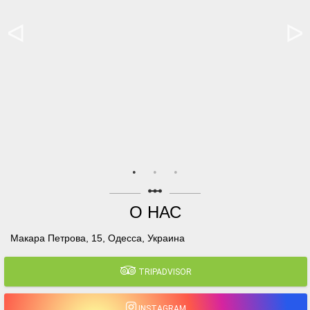
linear_scale
О НАС
Макара Петрова, 15, Одесса, Украина
TRIPADVISOR
INSTAGRAM