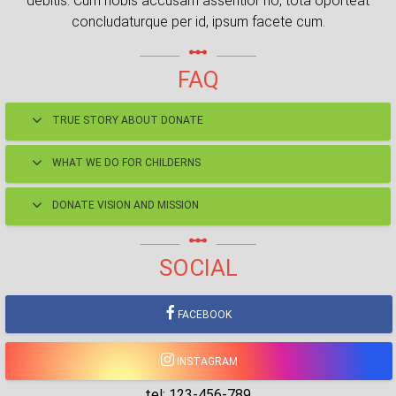
debitis. Cum nobis accusam assentior no, tota oporteat
concludaturque per id, ipsum facete cum.
linear_scale
FAQ
TRUE STORY ABOUT DONATE
WHAT WE DO FOR CHILDERNS
DONATE VISION AND MISSION
linear_scale
SOCIAL
FACEBOOK
INSTAGRAM
tel: 123-456-789