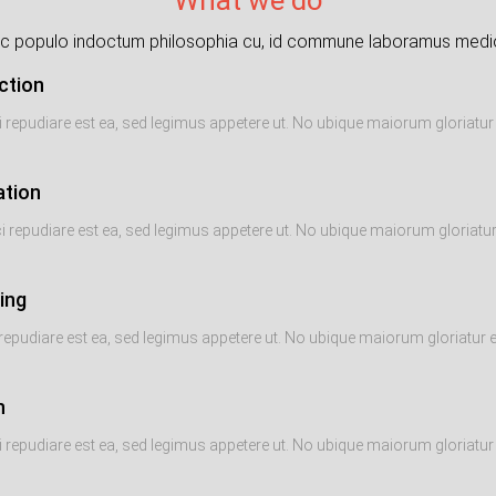
c populo indoctum philosophia cu, id commune laboramus medio
ction
i repudiare est ea, sed legimus appetere ut. No ubique maiorum gloriatur e
ation
i repudiare est ea, sed legimus appetere ut. No ubique maiorum gloriatur e
ing
repudiare est ea, sed legimus appetere ut. No ubique maiorum gloriatur es
h
i repudiare est ea, sed legimus appetere ut. No ubique maiorum gloriatur e