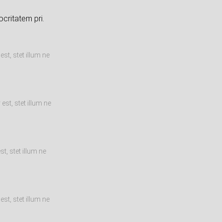
critatem pri.
st, stet illum ne
st, stet illum ne
t, stet illum ne
st, stet illum ne