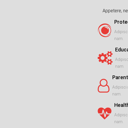
Appetere, ne
Prote
Adipisc
nam.
Educ
Adipisc
nam.
Parent
Adipisci 
nam.
Healt
Adipisc
nam.