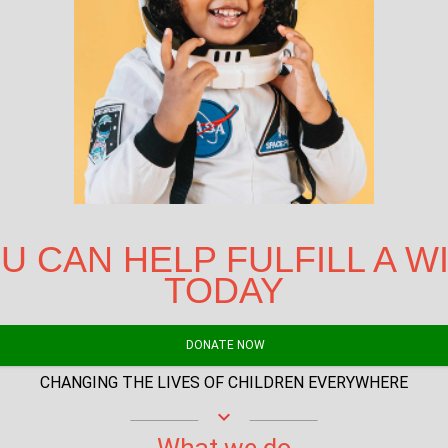
U CAN HELP FULFILL A W
TODAY
DONATE NOW
CHANGING THE LIVES OF CHILDREN EVERYWHERE
keyboard_arrow_down
What we do