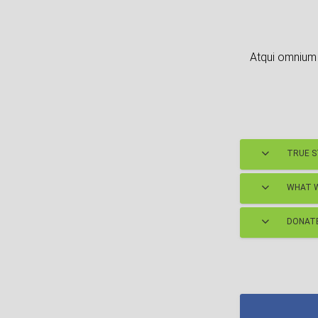
Atqui omnium 
TRUE 
WHAT W
DONATE