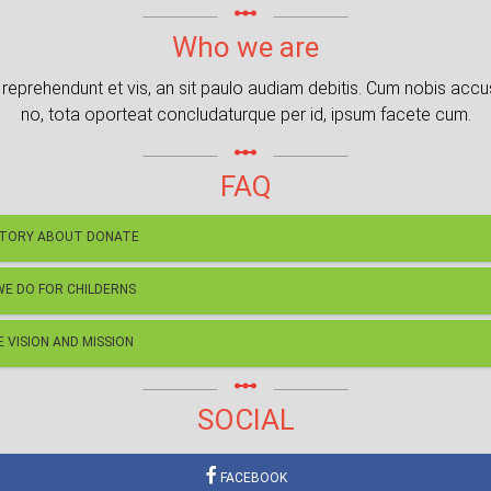
linear_scale
Who we are
reprehendunt et vis, an sit paulo audiam debitis. Cum nobis acc
no, tota oporteat concludaturque per id, ipsum facete cum.
linear_scale
FAQ
STORY ABOUT DONATE
E DO FOR CHILDERNS
 VISION AND MISSION
linear_scale
SOCIAL
FACEBOOK