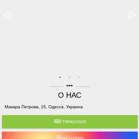
linear_scale
О НАС
Макара Петрова, 15, Одесса, Украина
TRIPADVISOR
INSTAGRAM