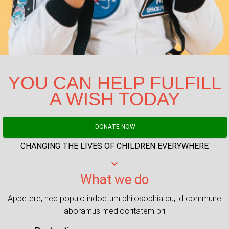
YOU CAN HELP FULFILL
A WISH TODAY
DONATE NOW
CHANGING THE LIVES OF CHILDREN EVERYWHERE
keyboard_arrow_down
What we do
Appetere, nec populo indoctum philosophia cu, id commune
laboramus mediocritatem pri.