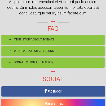
Atqui omnium reprehendunt et vis, an sit paulo audiam
debitis. Cum nobis accusam assentior no, tota oporteat
concludaturque per id, ipsum facete cum.
linear_scale
FAQ
TRUE STORY ABOUT DONATE
WHAT WE DO FOR CHILDERNS
DONATE VISION AND MISSION
linear_scale
SOCIAL
FACEBOOK
INSTAGRAM