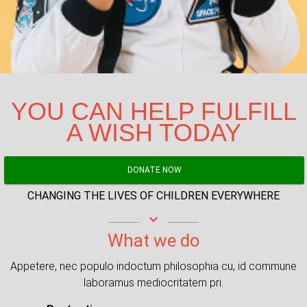
YOU CAN HELP FULFILL
A WISH TODAY
DONATE NOW
CHANGING THE LIVES OF CHILDREN EVERYWHERE
keyboard_arrow_down
What we do
Appetere, nec populo indoctum philosophia cu, id commune
laboramus mediocritatem pri.