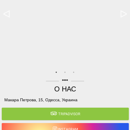
linear_scale
О НАС
Макара Петрова, 15, Одесса, Украина
TRIPADVISOR
INSTAGRAM