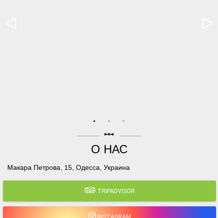
linear_scale
О НАС
Макара Петрова, 15, Одесса, Украина
TRIPADVISOR
INSTAGRAM