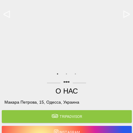
linear_scale
О НАС
Макара Петрова, 15, Одесса, Украина
TRIPADVISOR
INSTAGRAM