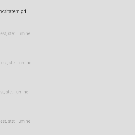
critatem pri.
st, stet illum ne
st, stet illum ne
t, stet illum ne
st, stet illum ne