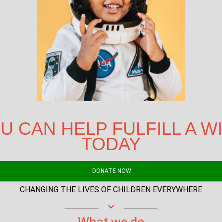
U CAN HELP FULFILL A W
TODAY
DONATE NOW
CHANGING THE LIVES OF CHILDREN EVERYWHERE
keyboard_arrow_down
What we do