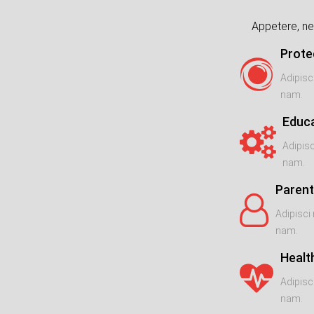
Appetere, ne
Prote
Adipisc
nam.
Educ
Adipisc
nam.
Parent
Adipisci 
nam.
Healt
Adipisc
nam.