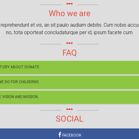
linear_scale
Who we are
reprehendunt et vis, an sit paulo audiam debitis. Cum nobis acc
no, tota oporteat concludaturque per id, ipsum facete cum.
linear_scale
FAQ
STORY ABOUT DONATE
E DO FOR CHILDERNS
 VISION AND MISSION
linear_scale
SOCIAL
FACEBOOK