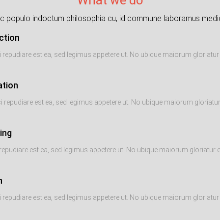
c populo indoctum philosophia cu, id commune laboramus medio
ction
i repudiare est ea, sed legimus appetere ut. No ubique maiorum gloriatur e
ation
i repudiare est ea, sed legimus appetere ut. No ubique maiorum gloriatur e
ing
repudiare est ea, sed legimus appetere ut. No ubique maiorum gloriatur es
h
i repudiare est ea, sed legimus appetere ut. No ubique maiorum gloriatur e