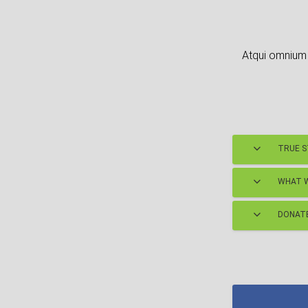
Atqui omnium 
TRUE 
WHAT W
DONATE