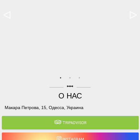
linear_scale
О НАС
Макара Петрова, 15, Одесса, Украина
TRIPADVISOR
INSTAGRAM