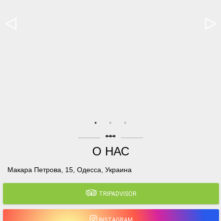
linear_scale
О НАС
Макара Петрова, 15, Одесса, Украина
TRIPADVISOR
INSTAGRAM