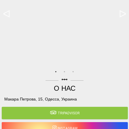
linear_scale
О НАС
Макара Петрова, 15, Одесса, Украина
TRIPADVISOR
INSTAGRAM