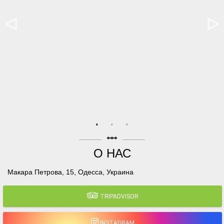
linear_scale
О НАС
Макара Петрова, 15, Одесса, Украина
TRIPADVISOR
INSTAGRAM