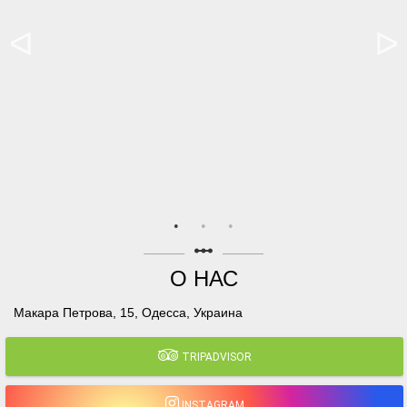
linear_scale
О НАС
Макара Петрова, 15, Одесса, Украина
TRIPADVISOR
INSTAGRAM