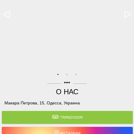
linear_scale
О НАС
Макара Петрова, 15, Одесса, Украина
TRIPADVISOR
INSTAGRAM