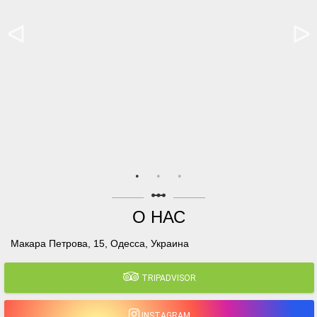
linear_scale
О НАС
Макара Петрова, 15, Одесса, Украина
TRIPADVISOR
INSTAGRAM