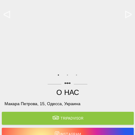
linear_scale
О НАС
Макара Петрова, 15, Одесса, Украина
TRIPADVISOR
INSTAGRAM