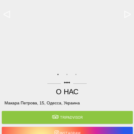
linear_scale
О НАС
Макара Петрова, 15, Одесса, Украина
TRIPADVISOR
INSTAGRAM