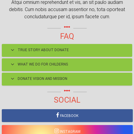
Atqui omnium reprehendunt et vis, an sit paulo audiam
debitis. Cum nobis accusam assentior no, tota oporteat
concludaturque per id, ipsum facete cum.
linear_scale
FAQ
TRUE STORY ABOUT DONATE
WHAT WE DO FOR CHILDERNS
DONATE VISION AND MISSION
linear_scale
SOCIAL
FACEBOOK
INSTAGRAM