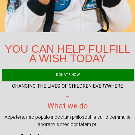
YOU CAN HELP FULFILL
A WISH TODAY
DONATE NOW
CHANGING THE LIVES OF CHILDREN EVERYWHERE
keyboard_arrow_down
What we do
Appetere, nec populo indoctum philosophia cu, id commune
laboramus mediocritatem pri.